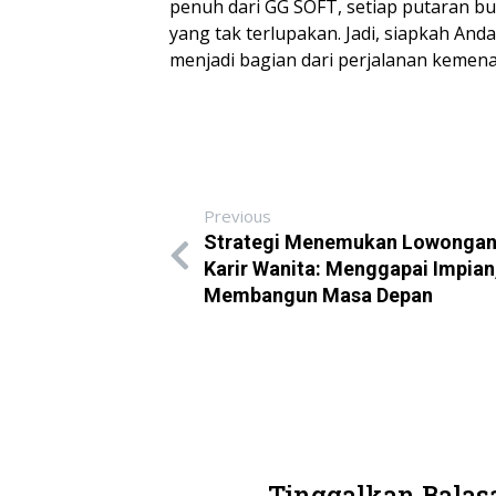
penuh dari GG SOFT, setiap putaran b
yang tak terlupakan. Jadi, siapkah And
menjadi bagian dari perjalanan kemen
Previous
Strategi Menemukan Lowongan
Karir Wanita: Menggapai Impian
Membangun Masa Depan
Tinggalkan Balas