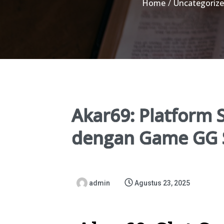
Home
/
Uncategoriz
Akar69: Platform 
dengan Game GG S
admin
Agustus 23, 2025