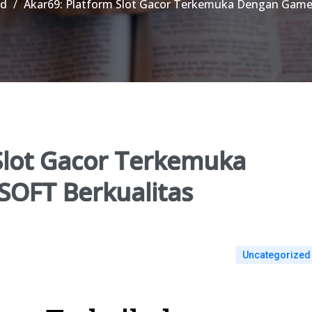
ed
/
Akar69: Platform Slot Gacor Terkemuka Dengan Game
Slot Gacor Terkemuka
OFT Berkualitas
Uncategorized