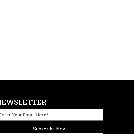
NEWSLETTER
Subscribe Now