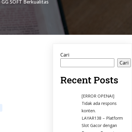
 GG SOFT Berkualitas
Cari
Cari
Recent Posts
[ERROR OPENAI]
Tidak ada respons
konten.
LAYAR138 – Platform
Slot Gacor dengan