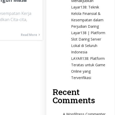
Menakjubkan
Layar138: Teknik
Kesempatan Kerja
Kelola Finansial &
kan Cita-cita,
Kesempatan dalam
Perjudian Daring
Layar138 | Platform
Read More
Slot Daring Server
Lokal di Seluruh
Indonesia
LAYAR138: Platform
Teratas untuk Game
Online yang
Terverifikasi
Recent
Comments
A WordPress Commenter