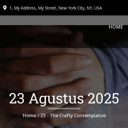
1, My Address, My Street, New York City, NY, USA
HOME
23 Agustus 2025
Home
/
23 - The Crafty Contemplative