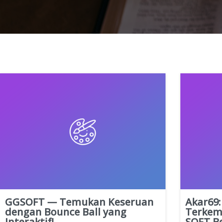
GGSOFT — Temukan Keseruan
Akar69:
dengan Bounce Ball yang
Terkem
Interaktif!
SOFT Be