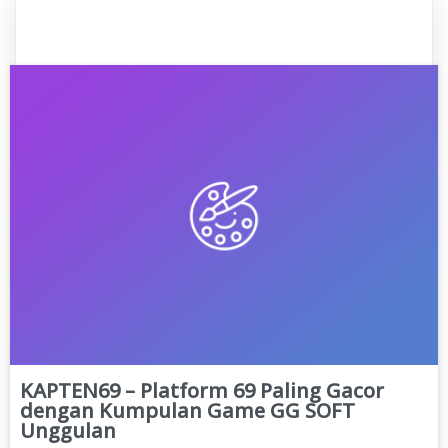
KAPTEN69 – Platform 69 Paling Gacor
dengan Kumpulan Game GG SOFT
Unggulan