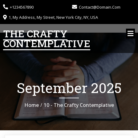
+1234567890
Contact@domain.com
1, My Address, My Street, New York City, NY, USA
THE CRAFTY
CONTEMPLATIVE
September 2025
Home
/
10 - The Crafty Contemplative