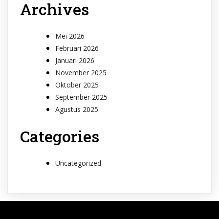
Archives
Mei 2026
Februari 2026
Januari 2026
November 2025
Oktober 2025
September 2025
Agustus 2025
Categories
Uncategorized